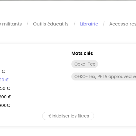
s militants
Outils éducatifs
Librairie
Accessoire
Mots clés
Oeko-Tex
0 €
OEKO-Tex, PETA approuved 
100 €
150 €
 200 €
 200€
réinitialiser les filtres