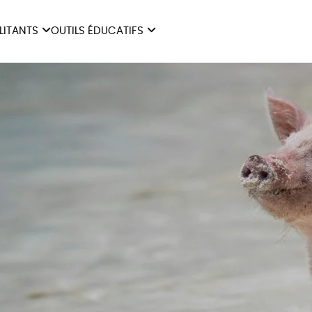
ILITANTS
OUTILS ÉDUCATIFS
ES
LIVRETS ÉDUCATIFS
ILITANTS
OUTILS ÉDUCATIFS
LIBR
POSTERS ÉDUCATIFS
MON JOURNAL ANIMAL
AUTRES OUTILS
ÉDUCATIFS