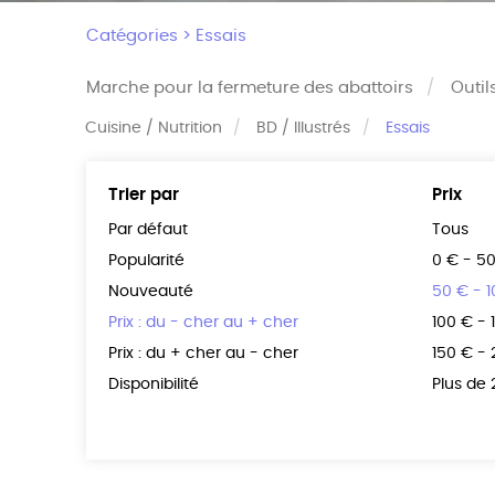
Catégories >
Essais
Marche pour la fermeture des abattoirs
Outil
Cuisine / Nutrition
BD / Illustrés
Essais
Trier par
Prix
Par défaut
Tous
Popularité
0 € - 5
Nouveauté
50 € - 
Prix : du - cher au + cher
100 € - 
Prix : du + cher au - cher
150 € -
Disponibilité
Plus de