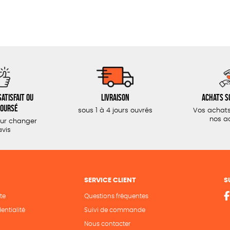
atisfait ou
Livraison
Achats s
oursé
sous 1 à 4 jours ouvrés
Vos achats
nos a
our changer
avis
SERVICE CLIENT
S
te
Questions fréquentes
entialité
Suivi de commande
Nous contacter