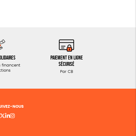
olidaires
Paiement en ligne
sécurisé
 financent
ctions
Par CB
UIVEZ-NOUS