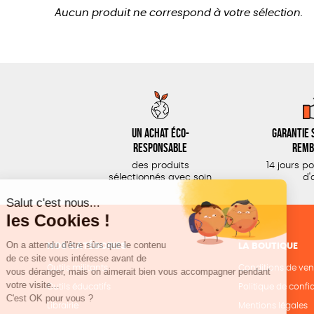
Aucun produit ne correspond à votre sélection.
Un achat éco-
Garantie s
responsable
remb
des produits
14 jours p
sélectionnés avec soin
d'
NOS CATÉGORIES
LA BOUTIQUE
Outils militants
Conditions de ven
Outils éducatifs
Politique de confid
Librairie
Mentions légales