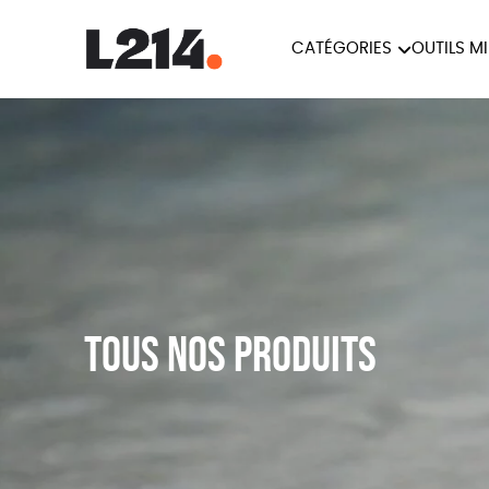
CATÉGORIES
OUTILS M
BROCHUR
MARCHE POUR LA
OUTILS M
CARTES
FERMETURE DES ABATTOIRS
L214 MAG
POSTERS
TRACTS
Tous nos produits