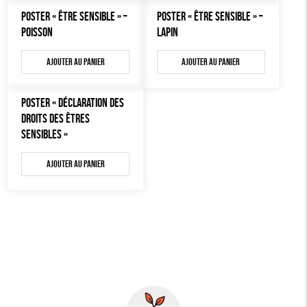
MON JOURNAL ANIMAL
POSTER « ÊTRE SENSIBLE » –
POSTER « ÊTRE SENSIBLE » –
AUTRES OUTILS ÉDUCATIFS
POISSON
LAPIN
LIVRETS ÉDUCATIFS
Ajouter au panier
Ajouter au panier
POSTERS ÉDUCATIFS
LIBRAIRIE
POSTER « DÉCLARATION DES
DROITS DES ÊTRES
CUISINE / NUTRITION
SENSIBLES »
BD / ILLUSTRÉS
Ajouter au panier
ESSAIS
ACCESSOIRES
BADGES
TOUT