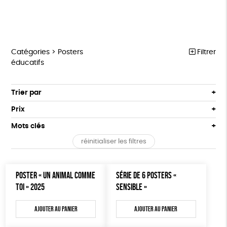
Catégories >
Posters
Filtrer
éducatifs
MARCHE POUR LA FERMETURE DES ABATTOIRS
Trier par
Par défaut
OUTILS MILITANTS
Prix
Popularité
Tous
TRACTS
Mots clés
Nouveauté
0 € - 50 €
POSTERS
réinitialiser les filtres
Prix : du - cher au + cher
Oeko-Tex
OEKO-Tex, PETA approuved vegan
50 € - 100 €
L214 MAG
Prix : du + cher au - cher
100 € - 150 €
Disponibilité
CARTES
POSTER « UN ANIMAL COMME
SÉRIE DE 6 POSTERS «
150 € - 200 €
TOI » 2025
SENSIBLE »
Plus de 200€
BROCHURES
Ajouter au panier
Ajouter au panier
OUTILS ÉDUCATIFS