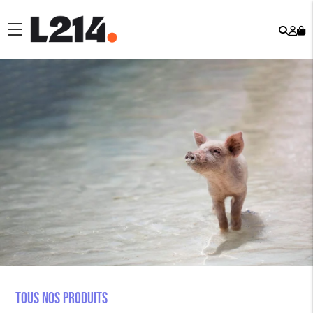
Rech
Mo
menu
co
Tous nos produits