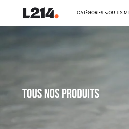
CATÉGORIES
OUTILS M
BROCHUR
MARCHE POUR LA
OUTILS M
CARTES
FERMETURE DES ABATTOIRS
L214 MAG
POSTERS
TRACTS
Tous nos produits