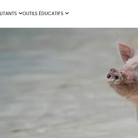
ILITANTS
OUTILS ÉDUCATIFS
ES
LIVRETS ÉDUCATIFS
ILITANTS
OUTILS ÉDUCATIFS
LIBR
POSTERS ÉDUCATIFS
MON JOURNAL ANIMAL
AUTRES OUTILS
ÉDUCATIFS