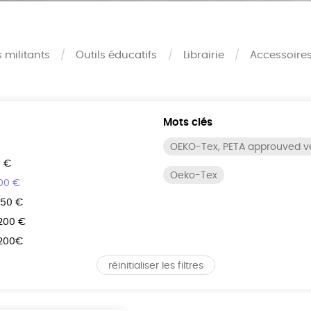
s militants
Outils éducatifs
Librairie
Accessoire
Mots clés
OEKO-Tex, PETA approuved 
0 €
Oeko-Tex
100 €
150 €
 200 €
 200€
réinitialiser les filtres