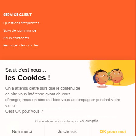
SERVICE CLIENT
Questions fréquentes
Suivi de commande
Nous contacter
Renvoyer des articles
SUIVEZ-NOUS
Une boutique élaborée avec
par RGOODS
Hébergement vert certifié ISO14001 propulsé avec
par Infomaniak