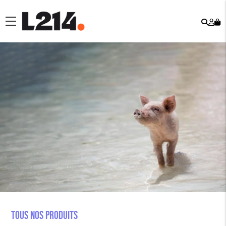
Rech
Mo
menu
co
Tous nos produits