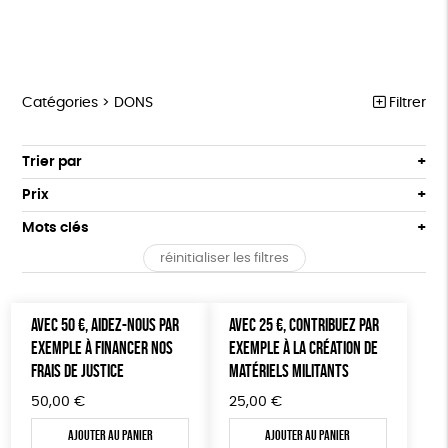
Catégories >
DONS
Filtrer
MARCHE POUR LA FERMETURE DES ABATTOIRS
Trier par
Par défaut
OUTILS MILITANTS
Prix
Popularité
Tous
TRACTS
Mots clés
Nouveauté
0 € - 50 €
POSTERS
réinitialiser les filtres
Prix : du - cher au + cher
Oeko-Tex
OEKO-Tex, PETA approuved vegan
50 € - 100 €
L214 MAG
Prix : du + cher au - cher
100 € - 150 €
Disponibilité
CARTES
AVEC 50 €, AIDEZ-NOUS PAR
AVEC 25 €, CONTRIBUEZ PAR
150 € - 200 €
EXEMPLE À FINANCER NOS
EXEMPLE À LA CRÉATION DE
Plus de 200€
BROCHURES
FRAIS DE JUSTICE
MATÉRIELS MILITANTS
OUTILS ÉDUCATIFS
50,00
€
25,00
€
MON JOURNAL ANIMAL
Ajouter au panier
Ajouter au panier