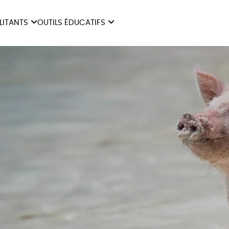
ILITANTS
OUTILS ÉDUCATIFS
ES
LIVRETS ÉDUCATIFS
ILITANTS
OUTILS ÉDUCATIFS
LIBR
POSTERS ÉDUCATIFS
MON JOURNAL ANIMAL
AUTRES OUTILS
ÉDUCATIFS