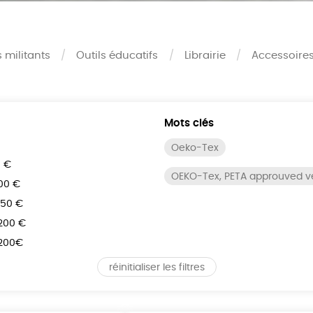
s militants
Outils éducatifs
Librairie
Accessoire
Mots clés
Oeko-Tex
0 €
OEKO-Tex, PETA approuved 
100 €
150 €
 200 €
 200€
réinitialiser les filtres