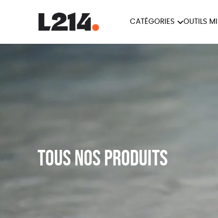
CATÉGORIES
OUTILS M
BROCHUR
MARCHE POUR LA
OUTILS M
CARTES
FERMETURE DES ABATTOIRS
L214 MAG
POSTERS
TRACTS
Tous nos produits