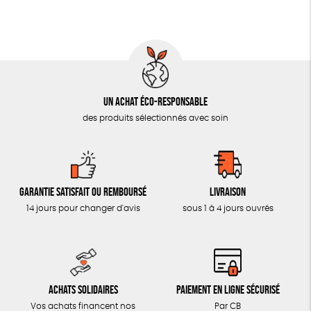
MON JOURNAL ANIMAL
AUTRES OUTILS ÉDUCATIFS
LIVRETS ÉDUCATIFS
POSTERS ÉDUCATIFS
Un achat éco-responsable
LIBRAIRIE
des produits sélectionnés avec soin
CUISINE / NUTRITION
BD / ILLUSTRÉS
ESSAIS
Garantie satisfait ou remboursé
Livraison
ACCESSOIRES
14 jours pour changer d'avis
sous 1 à 4 jours ouvrés
BADGES
TOUT
Achats solidaires
Paiement en ligne sécurisé
Vos achats financent nos
Par CB