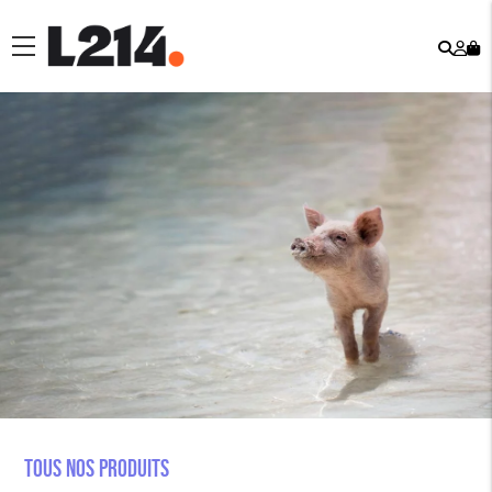
Rech
Mo
menu
co
Tous nos produits