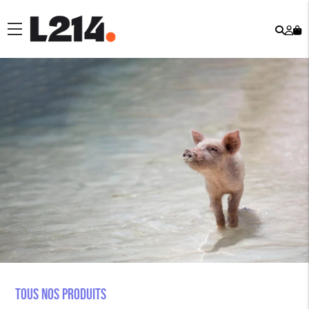
Rech
Mo
menu
co
Tous nos produits