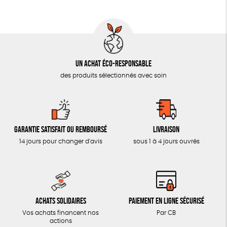
AUTRES OUTILS ÉDUCATIFS
LIVRETS ÉDUCATIFS
POSTERS ÉDUCATIFS
Un achat éco-responsable
LIBRAIRIE
des produits sélectionnés avec soin
CUISINE / NUTRITION
BD / ILLUSTRÉS
ESSAIS
Garantie satisfait ou remboursé
Livraison
ACCESSOIRES
14 jours pour changer d'avis
sous 1 à 4 jours ouvrés
BADGES
TOUT
Achats solidaires
Paiement en ligne sécurisé
Vos achats financent nos
Par CB
actions