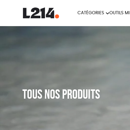
CATÉGORIES
OUTILS M
BROCHUR
MARCHE POUR LA
OUTILS M
CARTES
FERMETURE DES ABATTOIRS
L214 MAG
POSTERS
TRACTS
Tous nos produits