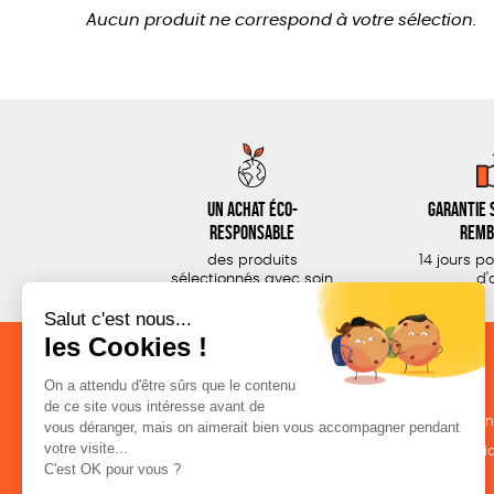
Aucun produit ne correspond à votre sélection.
Un achat éco-
Garantie s
responsable
remb
des produits
14 jours p
sélectionnés avec soin
d'
NOS CATÉGORIES
LA BOUTIQUE
Outils militants
Conditions de ven
Outils éducatifs
Politique de confid
Librairie
Mentions légales