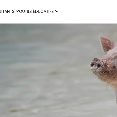
ILITANTS
OUTILS ÉDUCATIFS
ES
LIVRETS ÉDUCATIFS
ILITANTS
OUTILS ÉDUCATIFS
LIBR
POSTERS ÉDUCATIFS
MON JOURNAL ANIMAL
AUTRES OUTILS
ÉDUCATIFS