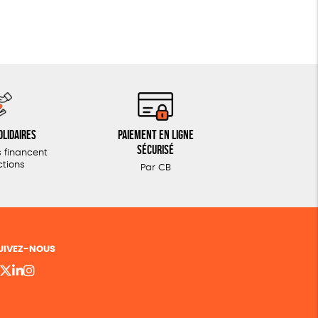
olidaires
Paiement en ligne
sécurisé
 financent
ctions
Par CB
UIVEZ-NOUS