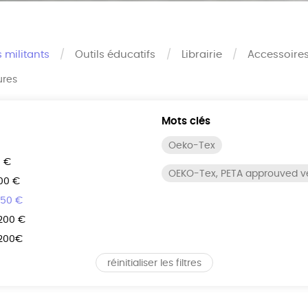
s militants
Outils éducatifs
Librairie
Accessoire
ures
Mots clés
Oeko-Tex
0 €
OEKO-Tex, PETA approuved 
100 €
150 €
 200 €
 200€
réinitialiser les filtres