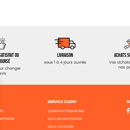
atisfait ou
Livraison
Achats s
oursé
sous 1 à 4 jours ouvrés
Vos achats
nos a
our changer
avis
SERVICE CLIENT
S
te
Questions fréquentes
entialité
Suivi de commande
Nous contacter