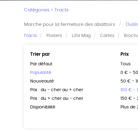
Catégories >
Tracts
Marche pour la fermeture des abattoirs
Outil
Tracts
Posters
L214 Mag
Cartes
Broch
Trier par
Prix
Par défaut
Tous
Popularité
0 € - 5
Nouveauté
50 € - 
Prix : du - cher au + cher
100 € - 
Prix : du + cher au - cher
150 € -
Disponibilité
Plus de