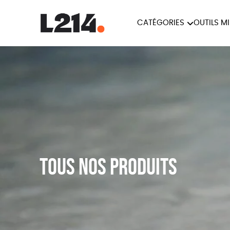
CATÉGORIES
OUTILS M
BROCHUR
MARCHE POUR LA
OUTILS M
CARTES
FERMETURE DES ABATTOIRS
L214 MAG
POSTERS
TRACTS
Tous nos produits