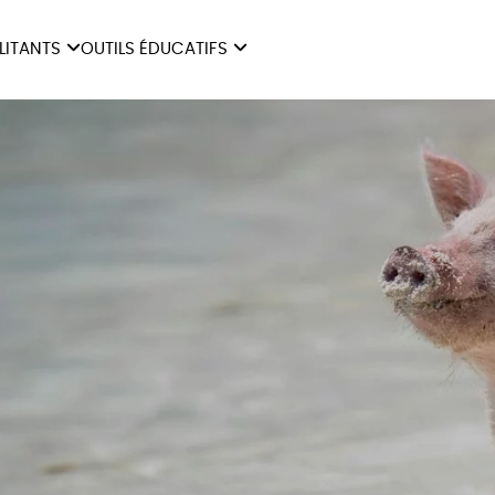
ILITANTS
OUTILS ÉDUCATIFS
ES
LIVRETS ÉDUCATIFS
ILITANTS
OUTILS ÉDUCATIFS
LIBR
POSTERS ÉDUCATIFS
MON JOURNAL ANIMAL
AUTRES OUTILS
ÉDUCATIFS