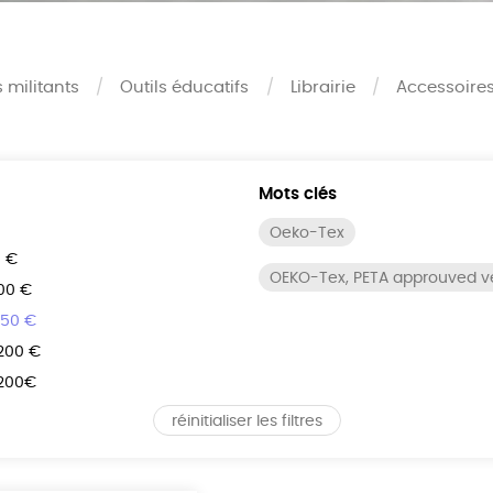
s militants
Outils éducatifs
Librairie
Accessoire
Mots clés
Oeko-Tex
0 €
OEKO-Tex, PETA approuved 
100 €
150 €
 200 €
 200€
réinitialiser les filtres