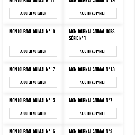
MON JOURNAL ANIMAL N°22
MON JOURNAL ANIMAL N°19
MON JOURNAL ANIMAL
AUTRES OUTILS ÉDUCATIFS
Ajouter au panier
Ajouter au panier
LIVRETS ÉDUCATIFS
MON JOURNAL ANIMAL N°18
POSTERS ÉDUCATIFS
MON JOURNAL ANIMAL HORS
SÉRIE N°1
LIBRAIRIE
Ajouter au panier
Ajouter au panier
CUISINE / NUTRITION
BD / ILLUSTRÉS
MON JOURNAL ANIMAL N°17
MON JOURNAL ANIMAL N°13
ESSAIS
Ajouter au panier
Ajouter au panier
ACCESSOIRES
BADGES
MON JOURNAL ANIMAL N°15
MON JOURNAL ANIMAL N°7
TOUT
Ajouter au panier
Ajouter au panier
MON JOURNAL ANIMAL N°16
MON JOURNAL ANIMAL N°9