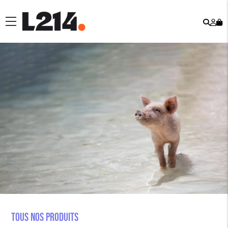
Rech
Mo
menu
co
Tous nos produits