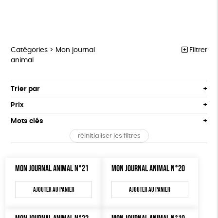
Catégories >
Mon journal
Filtrer
animal
MARCHE POUR LA FERMETURE DES ABATTOIRS
Trier par
Par défaut
OUTILS MILITANTS
Prix
Popularité
Tous
TRACTS
Mots clés
Nouveauté
0 € - 50 €
POSTERS
réinitialiser les filtres
Prix : du - cher au + cher
Oeko-Tex
OEKO-Tex, PETA approuved vegan
50 € - 100 €
L214 MAG
Prix : du + cher au - cher
100 € - 150 €
Disponibilité
CARTES
MON JOURNAL ANIMAL N°21
MON JOURNAL ANIMAL N°20
150 € - 200 €
Plus de 200€
BROCHURES
Ajouter au panier
Ajouter au panier
OUTILS ÉDUCATIFS