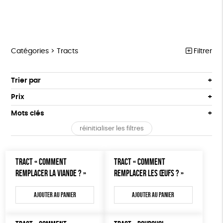
Catégories >
Tracts
Filtrer
MARCHE POUR LA FERMETURE DES ABATTOIRS
Trier par
Par défaut
OUTILS MILITANTS
Prix
Popularité
Tous
TRACTS
Mots clés
Nouveauté
0 € - 50 €
POSTERS
réinitialiser les filtres
Prix : du - cher au + cher
Oeko-Tex
OEKO-Tex, PETA approuved vegan
50 € - 100 €
L214 MAG
Prix : du + cher au - cher
100 € - 150 €
Disponibilité
CARTES
TRACT « COMMENT
TRACT « COMMENT
150 € - 200 €
REMPLACER LA VIANDE ? »
REMPLACER LES ŒUFS ? »
Plus de 200€
BROCHURES
Ajouter au panier
Ajouter au panier
OUTILS ÉDUCATIFS
MON JOURNAL ANIMAL