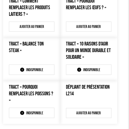
TRACT « COMMENT
TRACT « POURQUOI
AUTRES OUTILS ÉDUCATIFS
REMPLACER LES PRODUITS
REMPLACER LES ŒUFS ? »
LAITIERS ? »
LIVRETS ÉDUCATIFS
POSTERS ÉDUCATIFS
Ajouter au panier
Ajouter au panier
LIBRAIRIE
TRACT « BALANCE TON
TRACT « 10 RAISONS D’AGIR
CUISINE / NUTRITION
STEAK »
POUR UN MONDE DURABLE ET
BD / ILLUSTRÉS
SOLIDAIRE »
ESSAIS
Indisponible
Indisponible
ACCESSOIRES
BADGES
TRACT « POURQUOI
DÉPLIANT DE PRÉSENTATION
REMPLACER LES POISSONS ?
L214
TOUT
»
Indisponible
Ajouter au panier