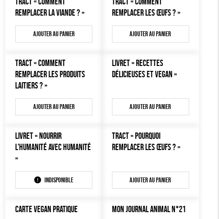
TRACT « COMMENT
TRACT « COMMENT
AUTRES OUTILS ÉDUCATIFS
REMPLACER LA VIANDE ? »
REMPLACER LES ŒUFS ? »
LIVRETS ÉDUCATIFS
Ajouter au panier
Ajouter au panier
POSTERS ÉDUCATIFS
LIBRAIRIE
TRACT « COMMENT
LIVRET « RECETTES
REMPLACER LES PRODUITS
DÉLICIEUSES ET VEGAN »
CUISINE / NUTRITION
LAITIERS ? »
BD / ILLUSTRÉS
Ajouter au panier
Ajouter au panier
ESSAIS
ACCESSOIRES
LIVRET « NOURRIR
TRACT « POURQUOI
BADGES
L’HUMANITÉ AVEC HUMANITÉ
REMPLACER LES ŒUFS ? »
»
TOUT
Indisponible
Ajouter au panier
CARTE VEGAN PRATIQUE
MON JOURNAL ANIMAL N°21