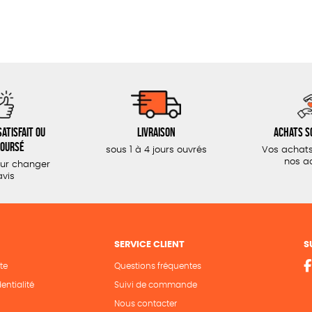
atisfait ou
Livraison
Achats s
oursé
sous 1 à 4 jours ouvrés
Vos achats
nos a
our changer
avis
SERVICE CLIENT
S
te
Questions fréquentes
entialité
Suivi de commande
Nous contacter