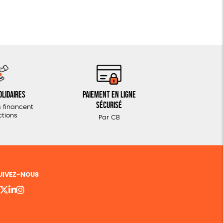
olidaires
Paiement en ligne
sécurisé
 financent
ctions
Par CB
UIVEZ-NOUS