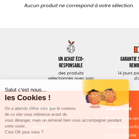
Aucun produit ne correspond à votre sélection.
Un achat éco-
Garantie s
responsable
remb
des produits
14 jours p
sélectionnés avec soin
d'
NOS CATÉGORIES
LA BOUTIQUE
Outils militants
Conditions de ven
Outils éducatifs
Politique de confid
Librairie
Mentions légales