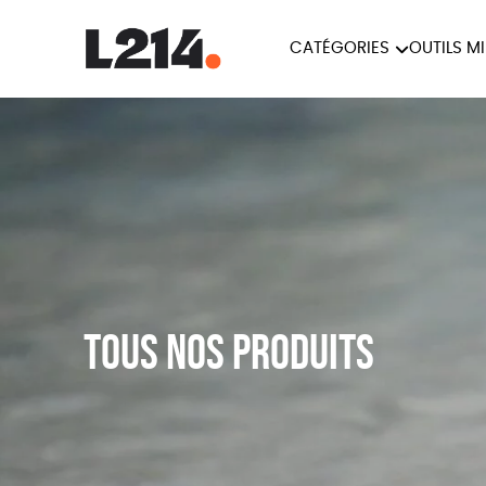
CATÉGORIES
OUTILS M
BROCHUR
MARCHE POUR LA
OUTILS M
CARTES
FERMETURE DES ABATTOIRS
L214 MAG
POSTERS
TRACTS
Tous nos produits