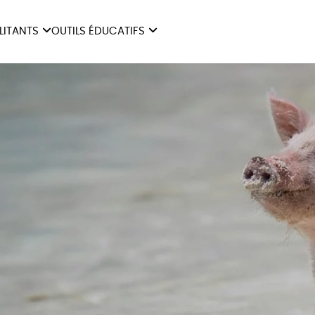
ILITANTS
OUTILS ÉDUCATIFS
ES
LIVRETS ÉDUCATIFS
ILITANTS
OUTILS ÉDUCATIFS
LIBR
POSTERS ÉDUCATIFS
MON JOURNAL ANIMAL
AUTRES OUTILS
ÉDUCATIFS