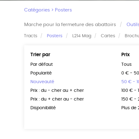
Catégories >
Posters
Marche pour la fermeture des abattoirs
Outil
Tracts
Posters
L214 Mag
Cartes
Broch
Trier par
Prix
Par défaut
Tous
Popularité
0 € - 5
Nouveauté
50 € - 
Prix : du - cher au + cher
100 € - 
Prix : du + cher au - cher
150 € -
Disponibilité
Plus de