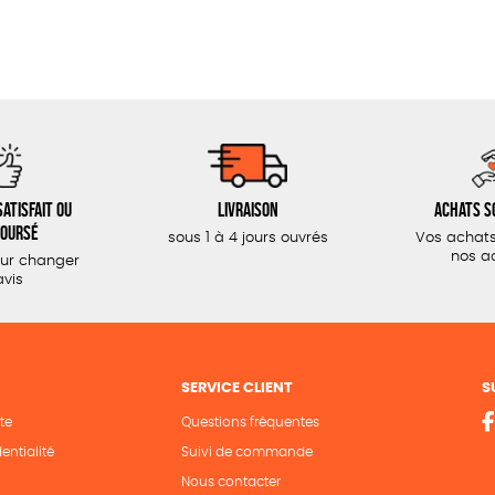
atisfait ou
Livraison
Achats s
oursé
sous 1 à 4 jours ouvrés
Vos achats
nos a
our changer
avis
SERVICE CLIENT
S
te
Questions fréquentes
entialité
Suivi de commande
Nous contacter