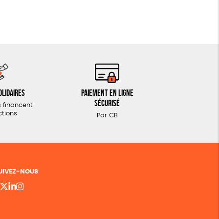
olidaires
Paiement en ligne
sécurisé
 financent
ctions
Par CB
UIVEZ-NOUS