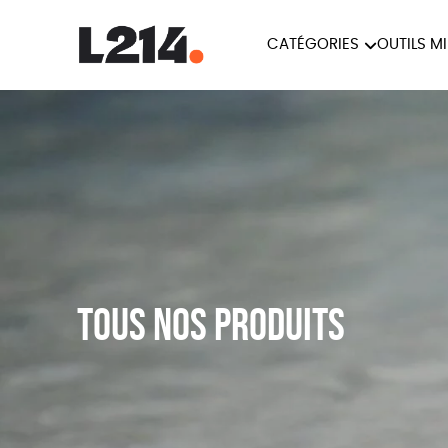
CATÉGORIES
OUTILS M
BROCHUR
MARCHE POUR LA
OUTILS M
CARTES
FERMETURE DES ABATTOIRS
L214 MAG
POSTERS
TRACTS
Tous nos produits