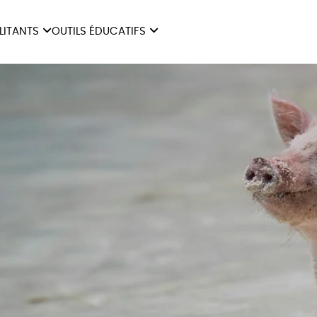
ILITANTS
OUTILS ÉDUCATIFS
ES
LIVRETS ÉDUCATIFS
ILITANTS
OUTILS ÉDUCATIFS
LIBR
POSTERS ÉDUCATIFS
MON JOURNAL ANIMAL
AUTRES OUTILS
ÉDUCATIFS