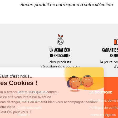
Aucun produit ne correspond à votre sélection.
Un achat éco-
Garantie s
responsable
remb
des produits
14 jours p
sélectionnés avec soin
d'
NOS CATÉGORIES
LA BOUTIQUE
Outils militants
Conditions de ven
Outils éducatifs
Politique de confid
Librairie
Mentions légales