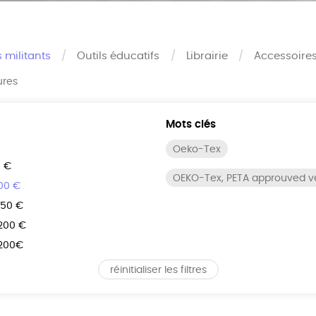
s militants
Outils éducatifs
Librairie
Accessoire
ures
Mots clés
Oeko-Tex
0 €
OEKO-Tex, PETA approuved 
100 €
150 €
 200 €
 200€
réinitialiser les filtres