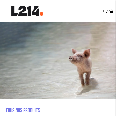
Rech
Mo
menu
co
Tous nos produits