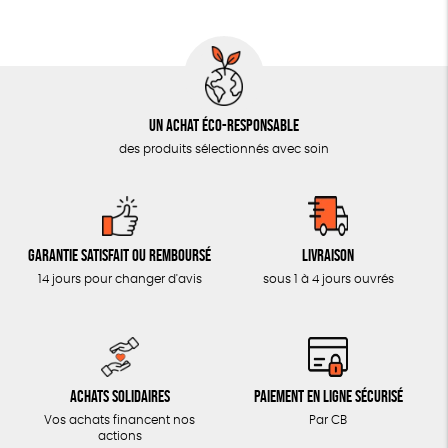
AUTRES OUTILS ÉDUCATIFS
LIVRETS ÉDUCATIFS
POSTERS ÉDUCATIFS
Un achat éco-responsable
LIBRAIRIE
des produits sélectionnés avec soin
CUISINE / NUTRITION
BD / ILLUSTRÉS
ESSAIS
Garantie satisfait ou remboursé
Livraison
ACCESSOIRES
14 jours pour changer d'avis
sous 1 à 4 jours ouvrés
BADGES
TOUT
Achats solidaires
Paiement en ligne sécurisé
Vos achats financent nos
Par CB
actions