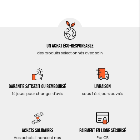
MON JOURNAL ANIMAL
AUTRES OUTILS ÉDUCATIFS
LIVRETS ÉDUCATIFS
POSTERS ÉDUCATIFS
Un achat éco-responsable
LIBRAIRIE
des produits sélectionnés avec soin
CUISINE / NUTRITION
BD / ILLUSTRÉS
ESSAIS
Garantie satisfait ou remboursé
Livraison
ACCESSOIRES
14 jours pour changer d'avis
sous 1 à 4 jours ouvrés
BADGES
TOUT
Achats solidaires
Paiement en ligne sécurisé
Vos achats financent nos
Par CB