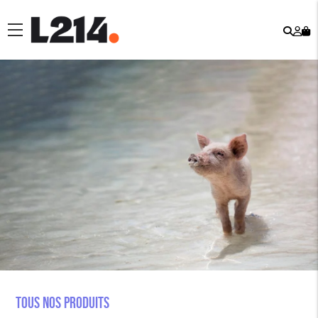
Rech
Mo
menu
co
Tous nos produits