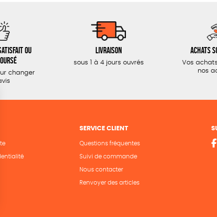
atisfait ou
Livraison
Achats s
oursé
sous 1 à 4 jours ouvrés
Vos achats
nos a
our changer
avis
SERVICE CLIENT
S
te
Questions fréquentes
entialité
Suivi de commande
Nous contacter
Renvoyer des articles