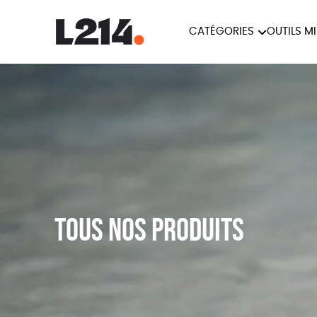
CATÉGORIES
OUTILS M
BROCHUR
MARCHE POUR LA
OUTILS M
CARTES
FERMETURE DES ABATTOIRS
L214 MAG
POSTERS
TRACTS
Tous nos produits