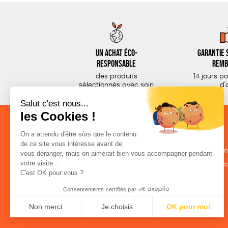
Un achat éco-
Garantie s
responsable
remb
des produits
14 jours p
sélectionnés avec soin
d'
NOS CATÉGORIES
LA BOUTIQUE
Outils militants
Conditions de ven
Outils éducatifs
Politique de confid
Librairie
Mentions légales
Accessoires