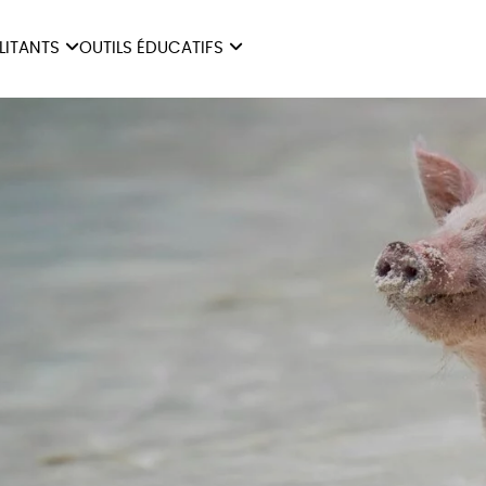
ILITANTS
OUTILS ÉDUCATIFS
ES
LIVRETS ÉDUCATIFS
ILITANTS
OUTILS ÉDUCATIFS
LIBR
POSTERS ÉDUCATIFS
MON JOURNAL ANIMAL
AUTRES OUTILS
ÉDUCATIFS