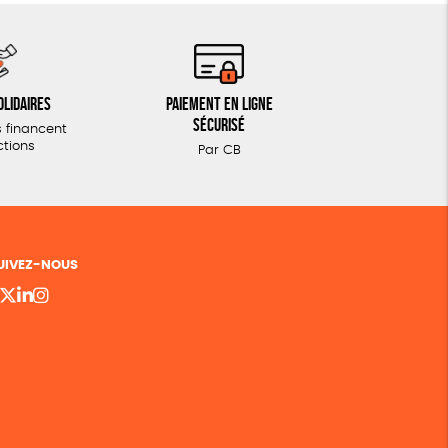
olidaires
Paiement en ligne
sécurisé
 financent
ctions
Par CB
UIVEZ-NOUS