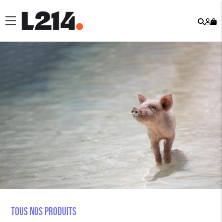
Rech
Mo
menu
co
Tous nos produits