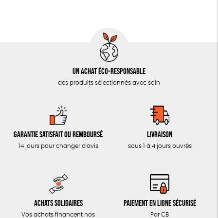
MON JOURNAL ANIMAL
AUTRES OUTILS ÉDUCATIFS
LIVRETS ÉDUCATIFS
POSTERS ÉDUCATIFS
Un achat éco-responsable
LIBRAIRIE
des produits sélectionnés avec soin
CUISINE / NUTRITION
BD / ILLUSTRÉS
ESSAIS
Garantie satisfait ou remboursé
Livraison
ACCESSOIRES
14 jours pour changer d'avis
sous 1 à 4 jours ouvrés
BADGES
TOUT
Achats solidaires
Paiement en ligne sécurisé
Vos achats financent nos
Par CB