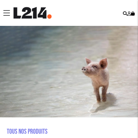
Rech
Mo
menu
co
Tous nos produits