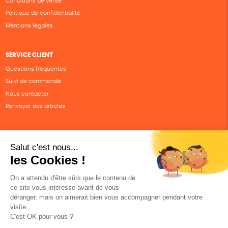
Conditions de vente
Politique de confidentialité
Mentions légales
SERVICE CLIENT
Questions fréquentes
Suivi de commande
Nous contacter
Renvoyer des articles
SUIVEZ-NOUS
Une boutique élaborée avec
par RGOODS
Hébergement vert certifié ISO14001 propulsé avec
par Infomaniak