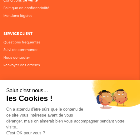
Conditions de vente
Politique de confidentialité
Mentions légales
SERVICE CLIENT
Questions fréquentes
Suivi de commande
Nous contacter
Renvoyer des articles
SUIVEZ-NOUS
Une boutique élaborée avec
par RGOODS
Hébergement vert certifié ISO14001 propulsé avec
par Infomaniak