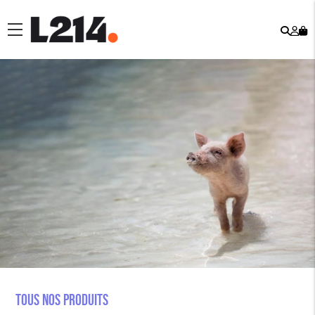
Rech
Mo
menu
co
Tous nos produits