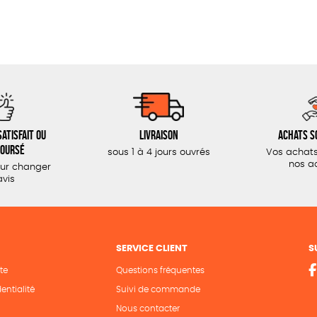
atisfait ou
Livraison
Achats s
oursé
sous 1 à 4 jours ouvrés
Vos achats
nos a
our changer
avis
SERVICE CLIENT
S
te
Questions fréquentes
entialité
Suivi de commande
Nous contacter