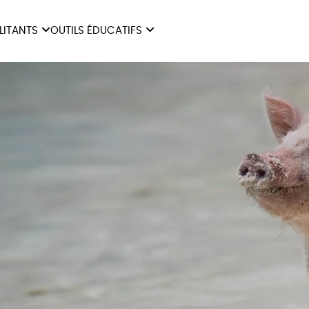
ILITANTS
OUTILS ÉDUCATIFS
ES
LIVRETS ÉDUCATIFS
ILITANTS
OUTILS ÉDUCATIFS
LIBR
POSTERS ÉDUCATIFS
MON JOURNAL ANIMAL
AUTRES OUTILS
ÉDUCATIFS