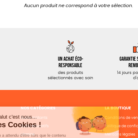
Aucun produit ne correspond à votre sélection.
Un achat éco-
Garantie s
responsable
remb
des produits
14 jours p
sélectionnés avec soin
d'
NOS CATÉGORIES
LA BOUTIQUE
Outils militants
Conditions de ven
Outils éducatifs
Politique de confid
Librairie
Mentions légales