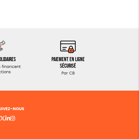
olidaires
Paiement en ligne
sécurisé
 financent
ctions
Par CB
UIVEZ-NOUS