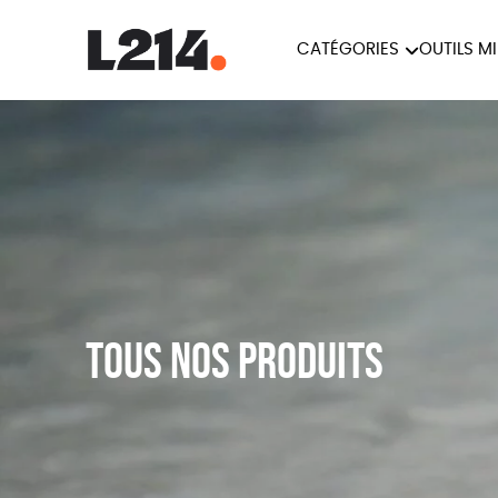
CATÉGORIES
OUTILS M
BROCHUR
MARCHE POUR LA
OUTILS M
CARTES
FERMETURE DES ABATTOIRS
L214 MAG
POSTERS
TRACTS
Tous nos produits