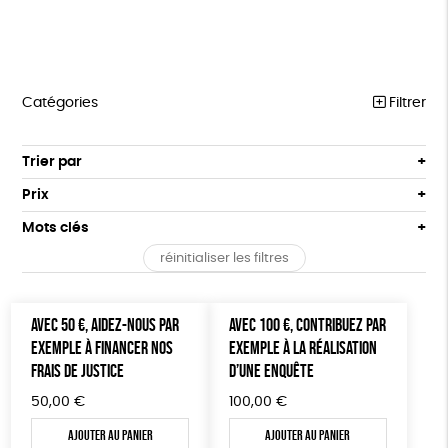
Catégories
Filtrer
MARCHE POUR LA FERMETURE DES ABATTOIRS
Trier par
Par défaut
OUTILS MILITANTS
Prix
Popularité
Tous
TRACTS
Mots clés
Nouveauté
0 € - 50 €
POSTERS
réinitialiser les filtres
Prix : du - cher au + cher
Oeko-Tex
OEKO-Tex, PETA approuved vegan
50 € - 100 €
L214 MAG
Prix : du + cher au - cher
100 € - 150 €
Disponibilité
CARTES
AVEC 50 €, AIDEZ-NOUS PAR
AVEC 100 €, CONTRIBUEZ PAR
150 € - 200 €
EXEMPLE À FINANCER NOS
EXEMPLE À LA RÉALISATION
Plus de 200€
BROCHURES
FRAIS DE JUSTICE
D’UNE ENQUÊTE
OUTILS ÉDUCATIFS
50,00
€
100,00
€
MON JOURNAL ANIMAL
Ajouter au panier
Ajouter au panier