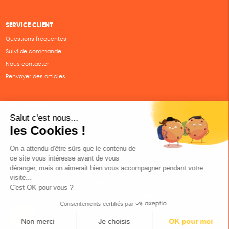
SERVICE CLIENT
Questions fréquentes
Suivi de commande
Nous contacter
Renvoyer des articles
SUIVEZ-NOUS
Une boutique élaborée avec
par RGOODS
Hébergement vert certifié ISO14001 propulsé avec
par Infomaniak