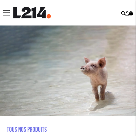
Rech
Mo
menu
co
Tous nos produits