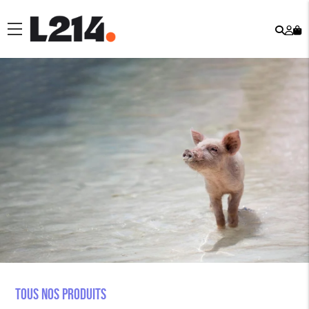
Rech
Mo
menu
co
Tous nos produits