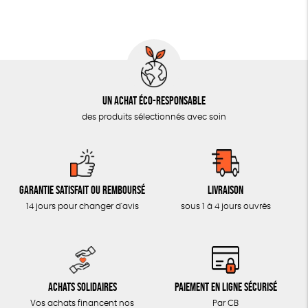
MON JOURNAL ANIMAL
AUTRES OUTILS ÉDUCATIFS
LIVRETS ÉDUCATIFS
POSTERS ÉDUCATIFS
Un achat éco-responsable
LIBRAIRIE
des produits sélectionnés avec soin
CUISINE / NUTRITION
BD / ILLUSTRÉS
ESSAIS
Garantie satisfait ou remboursé
Livraison
ACCESSOIRES
14 jours pour changer d'avis
sous 1 à 4 jours ouvrés
BADGES
TOUT
Achats solidaires
Paiement en ligne sécurisé
Vos achats financent nos
Par CB