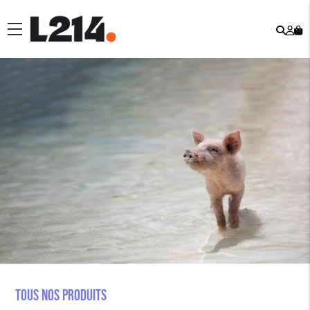
Rech
Mo
menu
co
Tous nos produits