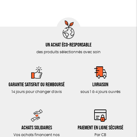
MON JOURNAL ANIMAL
AUTRES OUTILS ÉDUCATIFS
LIVRETS ÉDUCATIFS
POSTERS ÉDUCATIFS
Un achat éco-responsable
LIBRAIRIE
des produits sélectionnés avec soin
CUISINE / NUTRITION
BD / ILLUSTRÉS
ESSAIS
Garantie satisfait ou remboursé
Livraison
ACCESSOIRES
14 jours pour changer d'avis
sous 1 à 4 jours ouvrés
BADGES
TOUT
Achats solidaires
Paiement en ligne sécurisé
Vos achats financent nos
Par CB