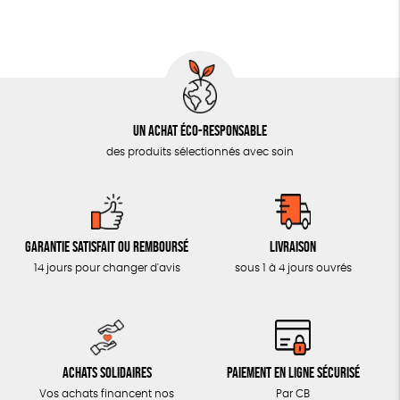
MON JOURNAL ANIMAL
AUTRES OUTILS ÉDUCATIFS
LIVRETS ÉDUCATIFS
POSTERS ÉDUCATIFS
Un achat éco-responsable
LIBRAIRIE
des produits sélectionnés avec soin
CUISINE / NUTRITION
BD / ILLUSTRÉS
ESSAIS
Garantie satisfait ou remboursé
Livraison
ACCESSOIRES
14 jours pour changer d'avis
sous 1 à 4 jours ouvrés
BADGES
TOUT
Achats solidaires
Paiement en ligne sécurisé
Vos achats financent nos
Par CB