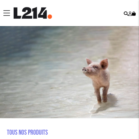
Rech
Mo
menu
co
Tous nos produits