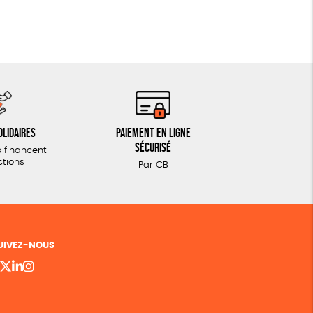
olidaires
Paiement en ligne
sécurisé
 financent
ctions
Par CB
UIVEZ-NOUS