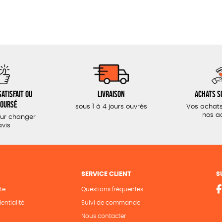
atisfait ou
Livraison
Achats s
oursé
sous 1 à 4 jours ouvrés
Vos achats
nos a
our changer
avis
SERVICE CLIENT
S
te
Questions fréquentes
entialité
Suivi de commande
Nous contacter