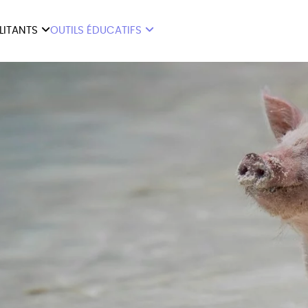
ILITANTS
OUTILS ÉDUCATIFS
ES
LIVRETS ÉDUCATIFS
ILITANTS
OUTILS ÉDUCATIFS
LIBR
POSTERS ÉDUCATIFS
MON JOURNAL ANIMAL
AUTRES OUTILS
ÉDUCATIFS