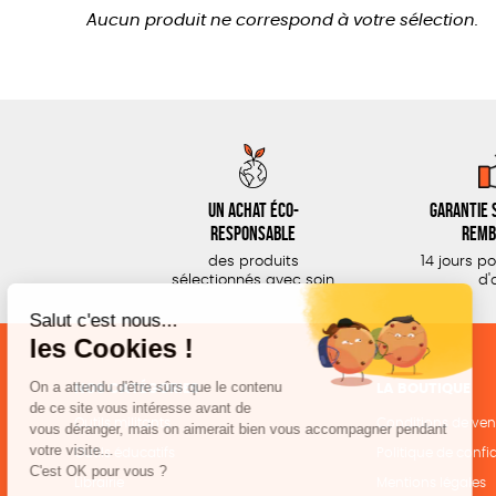
Aucun produit ne correspond à votre sélection.
Un achat éco-
Garantie s
responsable
remb
des produits
14 jours p
sélectionnés avec soin
d'
NOS CATÉGORIES
LA BOUTIQUE
Outils militants
Conditions de ven
Outils éducatifs
Politique de confid
Librairie
Mentions légales