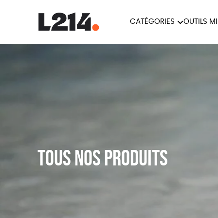
CATÉGORIES
OUTILS M
BROCHUR
MARCHE POUR LA
OUTILS M
CARTES
FERMETURE DES ABATTOIRS
L214 MAG
POSTERS
TRACTS
Tous nos produits