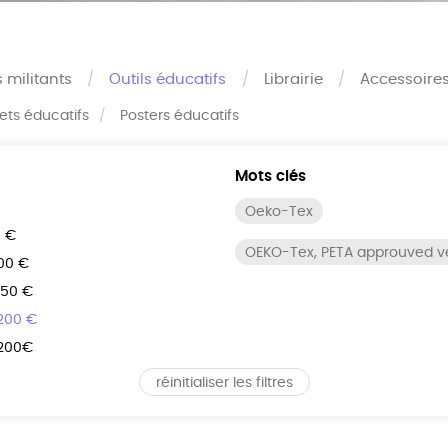
s militants
Outils éducatifs
Librairie
Accessoire
rets éducatifs
Posters éducatifs
Mots clés
Oeko-Tex
0 €
OEKO-Tex, PETA approuved 
100 €
150 €
 200 €
 200€
réinitialiser les filtres