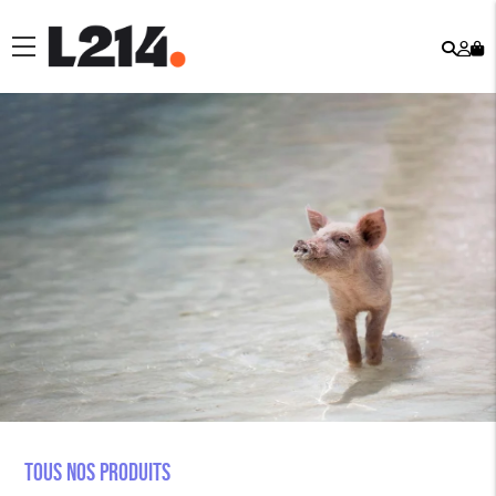
Rech
Mo
menu
co
Tous nos produits