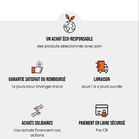
AUTRES OUTILS ÉDUCATIFS
LIVRETS ÉDUCATIFS
POSTERS ÉDUCATIFS
Un achat éco-responsable
LIBRAIRIE
des produits sélectionnés avec soin
CUISINE / NUTRITION
BD / ILLUSTRÉS
ESSAIS
Garantie satisfait ou remboursé
Livraison
ACCESSOIRES
14 jours pour changer d'avis
sous 1 à 4 jours ouvrés
BADGES
TOUT
Achats solidaires
Paiement en ligne sécurisé
Vos achats financent nos
Par CB
actions