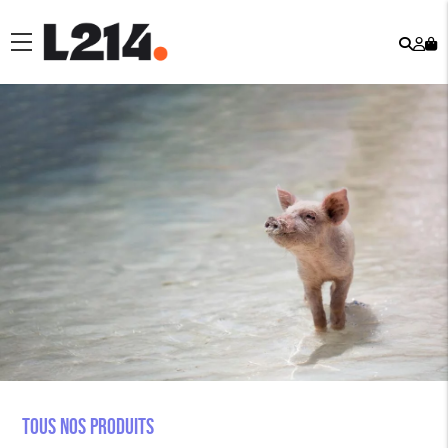
Rech
Mo
menu
co
Tous nos produits