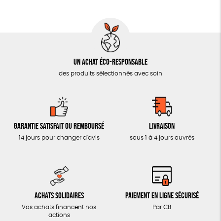
AUTRES OUTILS ÉDUCATIFS
LIVRETS ÉDUCATIFS
POSTERS ÉDUCATIFS
Un achat éco-responsable
LIBRAIRIE
des produits sélectionnés avec soin
CUISINE / NUTRITION
BD / ILLUSTRÉS
ESSAIS
Garantie satisfait ou remboursé
Livraison
ACCESSOIRES
14 jours pour changer d'avis
sous 1 à 4 jours ouvrés
BADGES
TOUT
Achats solidaires
Paiement en ligne sécurisé
Vos achats financent nos
Par CB
actions