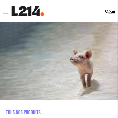
Rech
Mo
menu
co
Tous nos produits