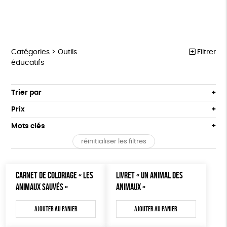
Catégories >
Outils
Filtrer
éducatifs
MARCHE POUR LA FERMETURE DES ABATTOIRS
Trier par
Par défaut
OUTILS MILITANTS
Prix
Popularité
Tous
TRACTS
Mots clés
Nouveauté
0 € - 50 €
POSTERS
réinitialiser les filtres
Prix : du - cher au + cher
Oeko-Tex
OEKO-Tex, PETA approuved vegan
50 € - 100 €
L214 MAG
Prix : du + cher au - cher
100 € - 150 €
Disponibilité
CARTES
CARNET DE COLORIAGE « LES
LIVRET « UN ANIMAL DES
150 € - 200 €
ANIMAUX SAUVÉS »
ANIMAUX »
Plus de 200€
BROCHURES
Ajouter au panier
Ajouter au panier
OUTILS ÉDUCATIFS