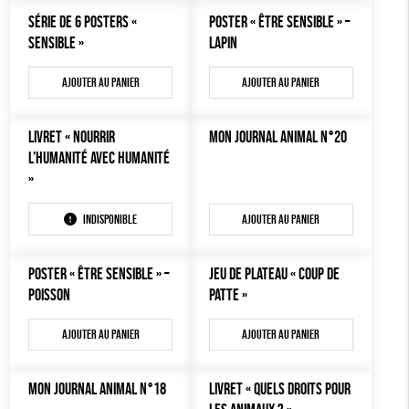
MON JOURNAL ANIMAL
SÉRIE DE 6 POSTERS «
POSTER « ÊTRE SENSIBLE » –
AUTRES OUTILS ÉDUCATIFS
SENSIBLE »
LAPIN
LIVRETS ÉDUCATIFS
Ajouter au panier
Ajouter au panier
POSTERS ÉDUCATIFS
LIBRAIRIE
LIVRET « NOURRIR
MON JOURNAL ANIMAL N°20
L’HUMANITÉ AVEC HUMANITÉ
CUISINE / NUTRITION
»
BD / ILLUSTRÉS
Indisponible
Ajouter au panier
ESSAIS
ACCESSOIRES
POSTER « ÊTRE SENSIBLE » –
JEU DE PLATEAU « COUP DE
BADGES
POISSON
PATTE »
TOUT
Ajouter au panier
Ajouter au panier
MON JOURNAL ANIMAL N°18
LIVRET « QUELS DROITS POUR