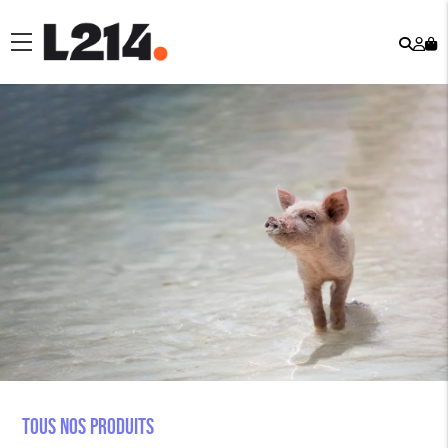
Rech
Mo
menu
co
Tous nos produits