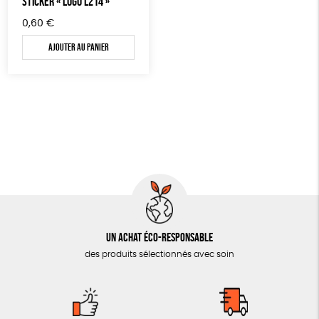
STICKER « LOGO L214 »
AUTRES OUTILS ÉDUCATIFS
0,60
€
LIVRETS ÉDUCATIFS
Ajouter au panier
POSTERS ÉDUCATIFS
LIBRAIRIE
CUISINE / NUTRITION
BD / ILLUSTRÉS
ESSAIS
ACCESSOIRES
BADGES
Un achat éco-responsable
TOUT
des produits sélectionnés avec soin