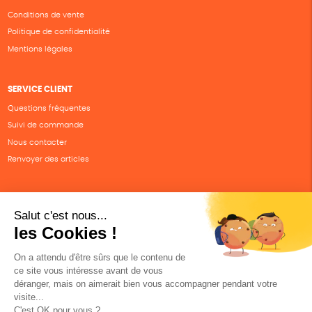
Conditions de vente
Politique de confidentialité
Mentions légales
SERVICE CLIENT
Questions fréquentes
Suivi de commande
Nous contacter
Renvoyer des articles
SUIVEZ-NOUS
Une boutique élaborée avec
par RGOODS