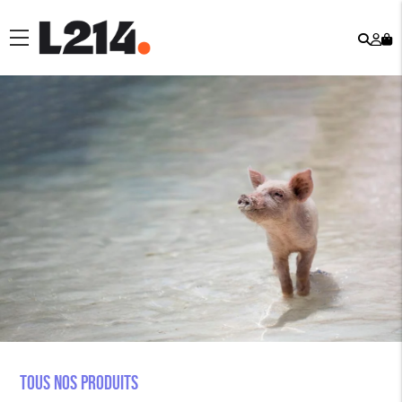
Rech
Mo
menu
co
Tous nos produits