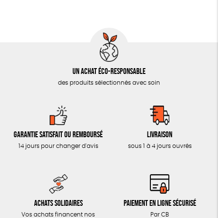
MON JOURNAL ANIMAL
AUTRES OUTILS ÉDUCATIFS
LIVRETS ÉDUCATIFS
POSTERS ÉDUCATIFS
Un achat éco-responsable
LIBRAIRIE
des produits sélectionnés avec soin
CUISINE / NUTRITION
BD / ILLUSTRÉS
ESSAIS
Garantie satisfait ou remboursé
Livraison
ACCESSOIRES
14 jours pour changer d'avis
sous 1 à 4 jours ouvrés
BADGES
TOUT
Achats solidaires
Paiement en ligne sécurisé
Vos achats financent nos
Par CB