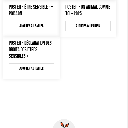
MON JOURNAL ANIMAL
POSTER « ÊTRE SENSIBLE » –
POSTER « UN ANIMAL COMME
AUTRES OUTILS ÉDUCATIFS
POISSON
TOI » 2025
LIVRETS ÉDUCATIFS
Ajouter au panier
Ajouter au panier
POSTERS ÉDUCATIFS
LIBRAIRIE
POSTER « DÉCLARATION DES
DROITS DES ÊTRES
CUISINE / NUTRITION
SENSIBLES »
BD / ILLUSTRÉS
Ajouter au panier
ESSAIS
ACCESSOIRES
BADGES
TOUT