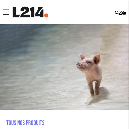
Rech
Mo
menu
co
Tous nos produits