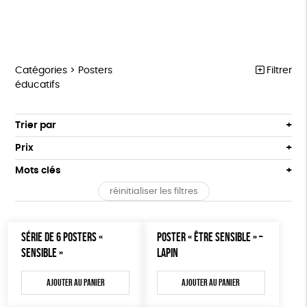
Catégories >
Posters
Filtrer
éducatifs
MARCHE POUR LA FERMETURE DES ABATTOIRS
Trier par
Par défaut
OUTILS MILITANTS
Prix
Popularité
Tous
TRACTS
Mots clés
Nouveauté
0 € - 50 €
POSTERS
réinitialiser les filtres
Prix : du - cher au + cher
Oeko-Tex
OEKO-Tex, PETA approuved vegan
50 € - 100 €
L214 MAG
Prix : du + cher au - cher
100 € - 150 €
Disponibilité
CARTES
SÉRIE DE 6 POSTERS «
POSTER « ÊTRE SENSIBLE » –
150 € - 200 €
SENSIBLE »
LAPIN
Plus de 200€
BROCHURES
Ajouter au panier
Ajouter au panier
OUTILS ÉDUCATIFS