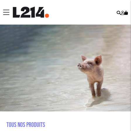
Rech
Mo
menu
co
Tous nos produits