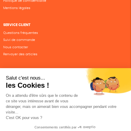
Politique de confidentialité
Mentions légales
SERVICE CLIENT
Questions fréquentes
Suivi de commande
Nous contacter
Renvoyer des articles
SUIVEZ-NOUS
Une boutique élaborée avec
par RGOODS
Hébergement vert certifié ISO14001 propulsé avec
par Infomaniak