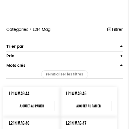
Catégories >
L214 Mag
Filtrer
MARCHE POUR LA FERMETURE DES ABATTOIRS
Trier par
Par défaut
OUTILS MILITANTS
Prix
Popularité
Tous
TRACTS
Mots clés
Nouveauté
0 € - 50 €
POSTERS
réinitialiser les filtres
Prix : du - cher au + cher
Oeko-Tex
OEKO-Tex, PETA approuved vegan
50 € - 100 €
L214 MAG
Prix : du + cher au - cher
100 € - 150 €
Disponibilité
CARTES
L214 MAG 44
L214 MAG 45
150 € - 200 €
Plus de 200€
BROCHURES
Ajouter au panier
Ajouter au panier
OUTILS ÉDUCATIFS
L214 MAG 46
L214 MAG 47
MON JOURNAL ANIMAL