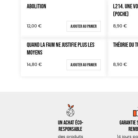
ABOLITION
L214. UNE V
(POCHE)
Ajouter au panier
12,00
€
8,90
€
QUAND LA FAIM NE JUSTIFIE PLUS LES
THÉORIE DU T
MOYENS
Ajouter au panier
14,80
€
8,90
€
Un achat éco-
Garantie s
responsable
remb
des produits
14 jours p