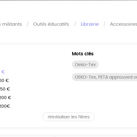
s militants
Outils éducatifs
Librairie
Accessoire
Mots clés
Oeko-Tex
0 €
OEKO-Tex, PETA approuved 
100 €
150 €
 200 €
 200€
réinitialiser les filtres