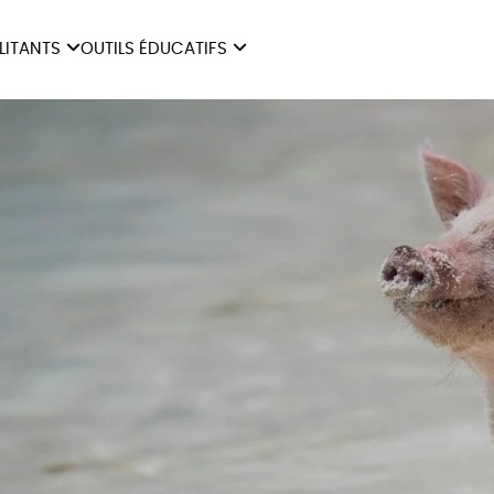
ILITANTS
OUTILS ÉDUCATIFS
ES
LIVRETS ÉDUCATIFS
ILITANTS
OUTILS ÉDUCATIFS
LIBR
POSTERS ÉDUCATIFS
MON JOURNAL ANIMAL
AUTRES OUTILS
ÉDUCATIFS