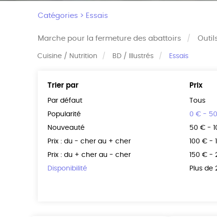
Catégories >
Essais
Marche pour la fermeture des abattoirs
Outil
Cuisine / Nutrition
BD / Illustrés
Essais
Trier par
Prix
Par défaut
Tous
Popularité
0 € - 5
Nouveauté
50 € - 
Prix : du - cher au + cher
100 € - 
Prix : du + cher au - cher
150 € -
Disponibilité
Plus de