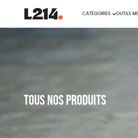
CATÉGORIES
OUTILS M
BROCHUR
MARCHE POUR LA
OUTILS M
CARTES
FERMETURE DES ABATTOIRS
L214 MAG
POSTERS
TRACTS
Tous nos produits