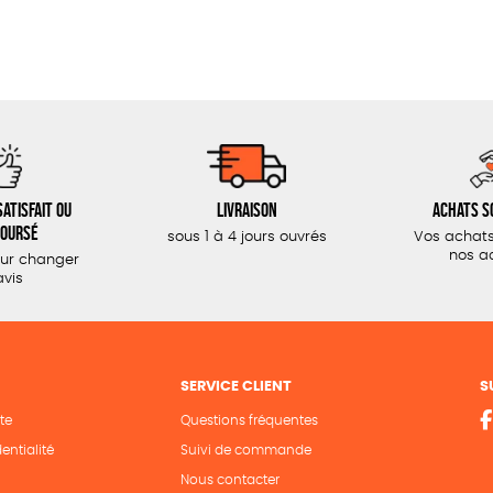
atisfait ou
Livraison
Achats s
oursé
sous 1 à 4 jours ouvrés
Vos achats
nos a
our changer
avis
SERVICE CLIENT
S
te
Questions fréquentes
entialité
Suivi de commande
Nous contacter