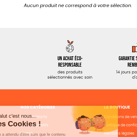
Aucun produit ne correspond à votre sélection.
Un achat éco-
Garantie s
responsable
remb
des produits
14 jours p
sélectionnés avec soin
d'
NOS CATÉGORIES
LA BOUTIQUE
Outils militants
Conditions de ven
Outils éducatifs
Politique de confid
Librairie
Mentions légales