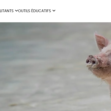
ILITANTS
OUTILS ÉDUCATIFS
ES
LIVRETS ÉDUCATIFS
ILITANTS
OUTILS ÉDUCATIFS
LIBR
POSTERS ÉDUCATIFS
MON JOURNAL ANIMAL
AUTRES OUTILS
ÉDUCATIFS