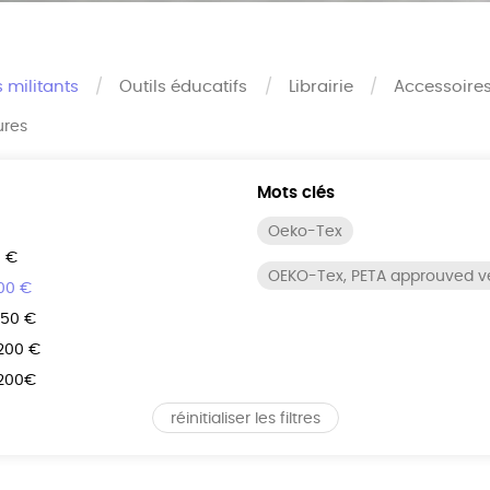
s militants
Outils éducatifs
Librairie
Accessoire
ures
Mots clés
Oeko-Tex
0 €
OEKO-Tex, PETA approuved 
100 €
150 €
 200 €
 200€
réinitialiser les filtres