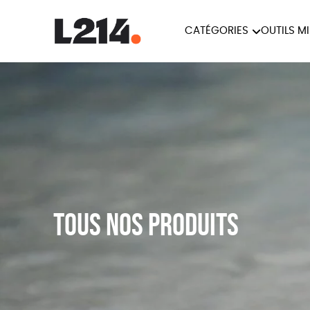
CATÉGORIES
OUTILS M
BROCHUR
MARCHE POUR LA
OUTILS M
CARTES
FERMETURE DES ABATTOIRS
L214 MAG
POSTERS
TRACTS
Tous nos produits