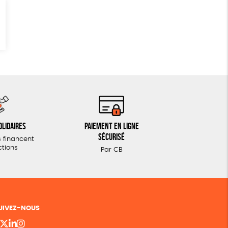
olidaires
Paiement en ligne
sécurisé
 financent
ctions
Par CB
UIVEZ-NOUS