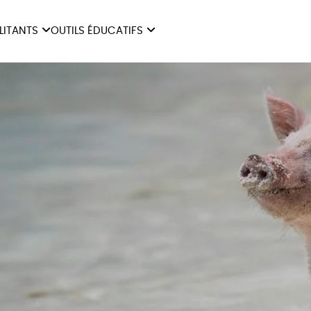
ILITANTS
OUTILS ÉDUCATIFS
ES
LIVRETS ÉDUCATIFS
ILITANTS
OUTILS ÉDUCATIFS
LIBR
POSTERS ÉDUCATIFS
MON JOURNAL ANIMAL
AUTRES OUTILS
ÉDUCATIFS