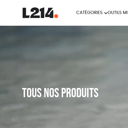
CATÉGORIES
OUTILS M
BROCHUR
MARCHE POUR LA
OUTILS M
CARTES
FERMETURE DES ABATTOIRS
L214 MAG
POSTERS
TRACTS
Tous nos produits