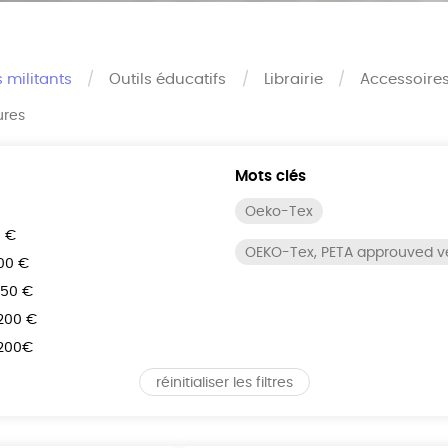
s militants
Outils éducatifs
Librairie
Accessoire
ures
Mots clés
Oeko-Tex
0 €
OEKO-Tex, PETA approuved 
100 €
150 €
 200 €
 200€
réinitialiser les filtres