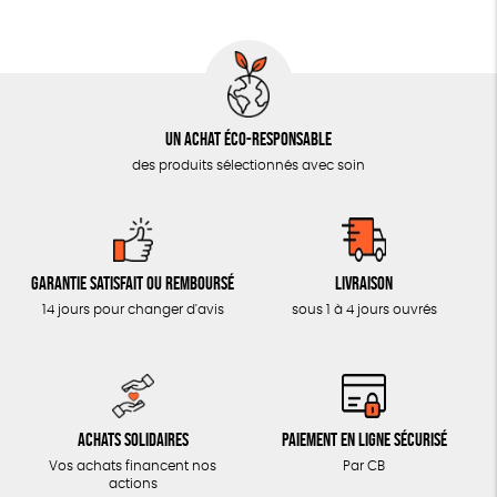
AUTRES OUTILS ÉDUCATIFS
LIVRETS ÉDUCATIFS
POSTERS ÉDUCATIFS
Un achat éco-responsable
LIBRAIRIE
des produits sélectionnés avec soin
CUISINE / NUTRITION
BD / ILLUSTRÉS
ESSAIS
Garantie satisfait ou remboursé
Livraison
ACCESSOIRES
14 jours pour changer d'avis
sous 1 à 4 jours ouvrés
BADGES
TOUT
Achats solidaires
Paiement en ligne sécurisé
Vos achats financent nos
Par CB
actions