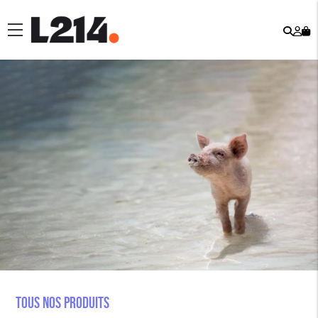
Rech
Mo
menu
co
Tous nos produits