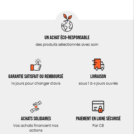
AUTRES OUTILS ÉDUCATIFS
LIVRETS ÉDUCATIFS
POSTERS ÉDUCATIFS
Un achat éco-responsable
LIBRAIRIE
des produits sélectionnés avec soin
CUISINE / NUTRITION
BD / ILLUSTRÉS
ESSAIS
Garantie satisfait ou remboursé
Livraison
ACCESSOIRES
14 jours pour changer d'avis
sous 1 à 4 jours ouvrés
BADGES
TOUT
Achats solidaires
Paiement en ligne sécurisé
Vos achats financent nos
Par CB
actions