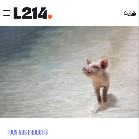
Rech
Mo
menu
co
Tous nos produits