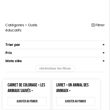
Catégories >
Outils
Filtrer
éducatifs
MARCHE POUR LA FERMETURE DES ABATTOIRS
Trier par
Par défaut
OUTILS MILITANTS
Prix
Popularité
Tous
TRACTS
Mots clés
Nouveauté
0 € - 50 €
POSTERS
réinitialiser les filtres
Prix : du - cher au + cher
Oeko-Tex
OEKO-Tex, PETA approuved vegan
50 € - 100 €
L214 MAG
Prix : du + cher au - cher
100 € - 150 €
Disponibilité
CARTES
CARNET DE COLORIAGE « LES
LIVRET « UN ANIMAL DES
150 € - 200 €
ANIMAUX SAUVÉS »
ANIMAUX »
Plus de 200€
BROCHURES
Ajouter au panier
Ajouter au panier
OUTILS ÉDUCATIFS