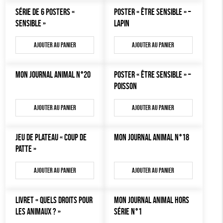
MON JOURNAL ANIMAL
SÉRIE DE 6 POSTERS «
POSTER « ÊTRE SENSIBLE » –
AUTRES OUTILS ÉDUCATIFS
SENSIBLE »
LAPIN
LIVRETS ÉDUCATIFS
Ajouter au panier
Ajouter au panier
POSTERS ÉDUCATIFS
LIBRAIRIE
MON JOURNAL ANIMAL N°20
POSTER « ÊTRE SENSIBLE » –
POISSON
CUISINE / NUTRITION
BD / ILLUSTRÉS
Ajouter au panier
Ajouter au panier
ESSAIS
JEU DE PLATEAU « COUP DE
MON JOURNAL ANIMAL N°18
ACCESSOIRES
PATTE »
BADGES
Ajouter au panier
Ajouter au panier
TOUT
LIVRET « QUELS DROITS POUR
MON JOURNAL ANIMAL HORS
LES ANIMAUX ? »
SÉRIE N°1