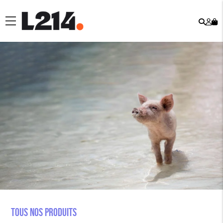
Rech
Mo
menu
co
Tous nos produits