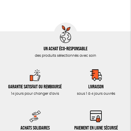
AUTRES OUTILS ÉDUCATIFS
LIVRETS ÉDUCATIFS
POSTERS ÉDUCATIFS
LIBRAIRIE
CUISINE / NUTRITION
Un achat éco-responsable
BD / ILLUSTRÉS
des produits sélectionnés avec soin
ESSAIS
ACCESSOIRES
Garantie satisfait ou remboursé
Livraison
BADGES
14 jours pour changer d'avis
sous 1 à 4 jours ouvrés
TOUT
Achats solidaires
Paiement en ligne sécurisé