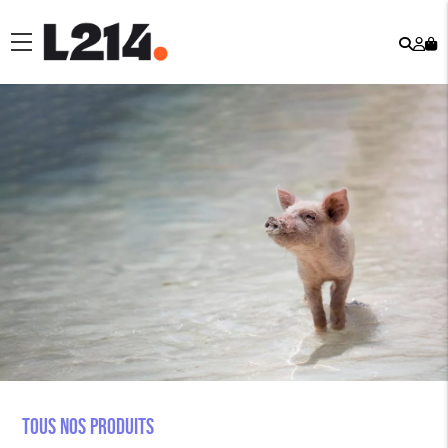
Rech
Mo
menu
co
Tous nos produits