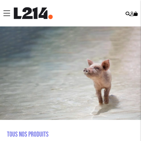
Rech
Mo
menu
co
Tous nos produits