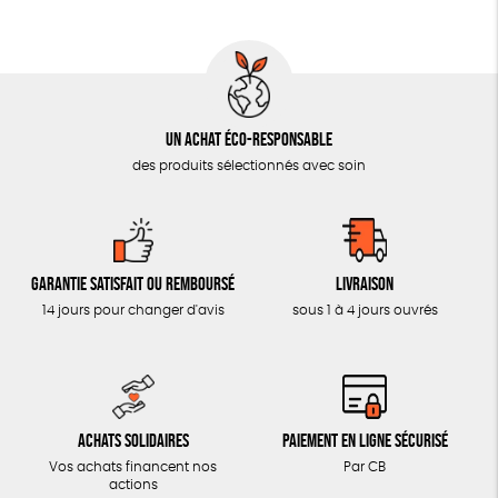
AUTRES OUTILS ÉDUCATIFS
LIVRETS ÉDUCATIFS
POSTERS ÉDUCATIFS
Un achat éco-responsable
LIBRAIRIE
des produits sélectionnés avec soin
CUISINE / NUTRITION
BD / ILLUSTRÉS
ESSAIS
Garantie satisfait ou remboursé
Livraison
ACCESSOIRES
14 jours pour changer d'avis
sous 1 à 4 jours ouvrés
BADGES
TOUT
Achats solidaires
Paiement en ligne sécurisé
Vos achats financent nos
Par CB
actions