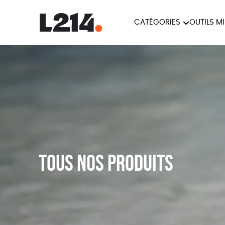
CATÉGORIES
OUTILS M
BROCHUR
MARCHE POUR LA
OUTILS M
CARTES
FERMETURE DES ABATTOIRS
L214 MAG
POSTERS
TRACTS
Tous nos produits