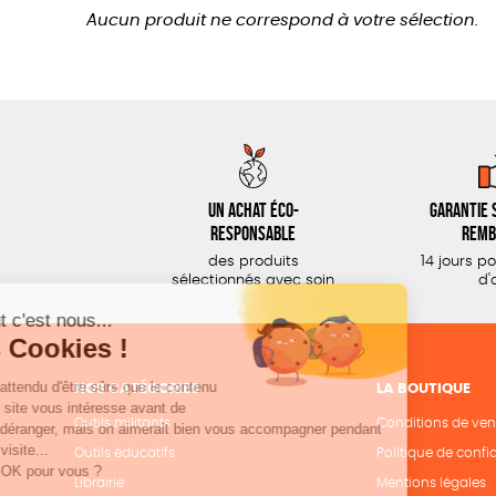
Aucun produit ne correspond à votre sélection.
Un achat éco-
Garantie s
responsable
remb
des produits
14 jours p
sélectionnés avec soin
d'
NOS CATÉGORIES
LA BOUTIQUE
Outils militants
Conditions de ven
Outils éducatifs
Politique de confid
Librairie
Mentions légales