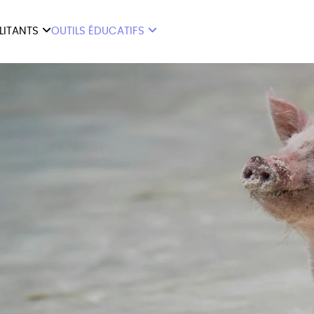
ILITANTS
OUTILS ÉDUCATIFS
ES
LIVRETS ÉDUCATIFS
ILITANTS
OUTILS ÉDUCATIFS
LIBR
POSTERS ÉDUCATIFS
MON JOURNAL ANIMAL
AUTRES OUTILS
ÉDUCATIFS