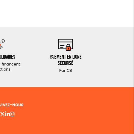
olidaires
Paiement en ligne
sécurisé
 financent
ctions
Par CB
UIVEZ-NOUS