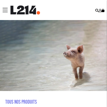
Rech
Mo
menu
co
Tous nos produits