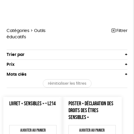
Catégories >
Outils
Filtrer
éducatifs
MARCHE POUR LA FERMETURE DES ABATTOIRS
Trier par
Par défaut
OUTILS MILITANTS
Prix
Popularité
Tous
TRACTS
Mots clés
Nouveauté
0 € - 50 €
POSTERS
réinitialiser les filtres
Prix : du - cher au + cher
Oeko-Tex
OEKO-Tex, PETA approuved vegan
50 € - 100 €
L214 MAG
Prix : du + cher au - cher
100 € - 150 €
Disponibilité
CARTES
LIVRET « SENSIBLES » – L214
POSTER « DÉCLARATION DES
150 € - 200 €
DROITS DES ÊTRES
Plus de 200€
BROCHURES
SENSIBLES »
OUTILS ÉDUCATIFS
Ajouter au panier
Ajouter au panier