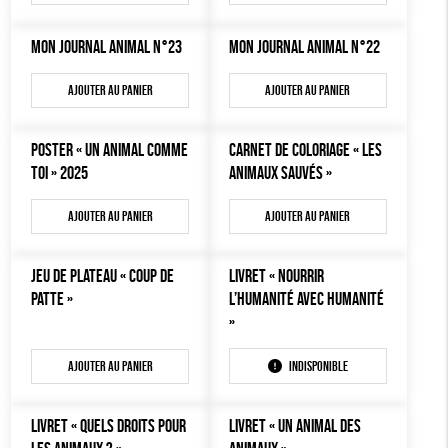
MON JOURNAL ANIMAL
AUTRES OUTILS ÉDUCATIFS
MON JOURNAL ANIMAL N°23
MON JOURNAL ANIMAL N°22
LIVRETS ÉDUCATIFS
Ajouter au panier
Ajouter au panier
POSTERS ÉDUCATIFS
LIBRAIRIE
POSTER « UN ANIMAL COMME
CARNET DE COLORIAGE « LES
TOI » 2025
ANIMAUX SAUVÉS »
CUISINE / NUTRITION
BD / ILLUSTRÉS
Ajouter au panier
Ajouter au panier
ESSAIS
JEU DE PLATEAU « COUP DE
LIVRET « NOURRIR
ACCESSOIRES
PATTE »
L’HUMANITÉ AVEC HUMANITÉ
BADGES
»
TOUT
Ajouter au panier
Indisponible
LIVRET « QUELS DROITS POUR
LIVRET « UN ANIMAL DES