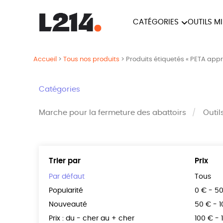
CATÉGORIES
OUTILS M
BROCHUR
MARCHE POUR LA
OUTILS M
Accueil
>
Tous nos produits
>
Produits étiquetés « PETA app
CARTES
FERMETURE DES ABATTOIRS
L214 MAG
Catégories
POSTERS
Marche pour la fermeture des abattoirs
Outil
TRACTS
Trier par
Prix
Par défaut
Tous
Popularité
0 € - 5
Nouveauté
50 € - 
Prix : du - cher au + cher
100 € - 