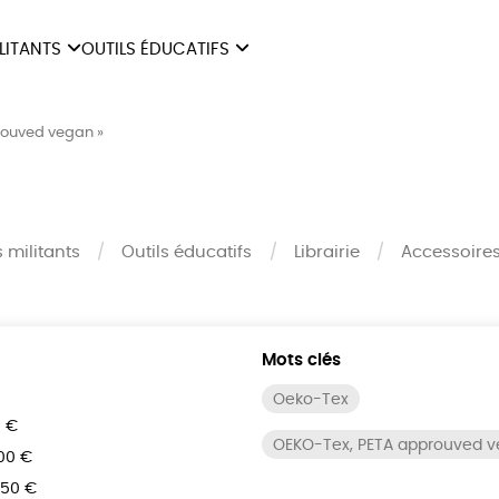
ILITANTS
OUTILS ÉDUCATIFS
ES
LIVRETS ÉDUCATIFS
ILITANTS
OUTILS ÉDUCATIFS
LIBR
rouved vegan »
POSTERS ÉDUCATIFS
MON JOURNAL ANIMAL
AUTRES OUTILS
s militants
Outils éducatifs
Librairie
Accessoire
ÉDUCATIFS
Mots clés
Oeko-Tex
0 €
OEKO-Tex, PETA approuved 
100 €
150 €