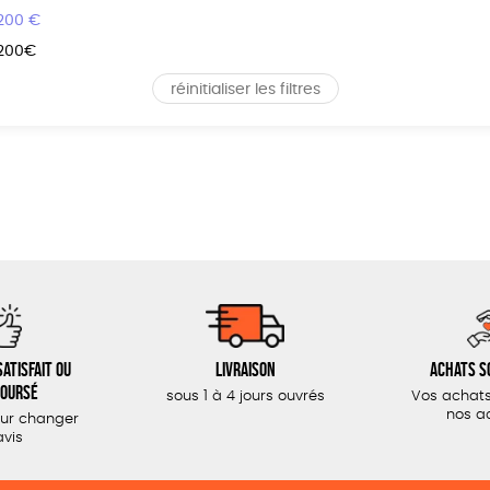
 200 €
 200€
réinitialiser les filtres
atisfait ou
Livraison
Achats s
oursé
sous 1 à 4 jours ouvrés
Vos achats
nos a
our changer
avis