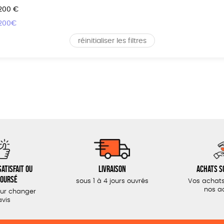
 200 €
 200€
réinitialiser les filtres
atisfait ou
Livraison
Achats s
oursé
sous 1 à 4 jours ouvrés
Vos achats
nos a
our changer
avis