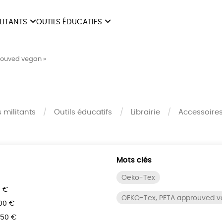
ILITANTS
OUTILS ÉDUCATIFS
ES
LIVRETS ÉDUCATIFS
ILITANTS
OUTILS ÉDUCATIFS
LIBR
rouved vegan »
POSTERS ÉDUCATIFS
MON JOURNAL ANIMAL
AUTRES OUTILS
s militants
Outils éducatifs
Librairie
Accessoire
ÉDUCATIFS
Mots clés
Oeko-Tex
0 €
OEKO-Tex, PETA approuved 
100 €
150 €