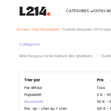
CATÉGORIES
OUTILS M
BROCHUR
MARCHE POUR LA
OUTILS M
Accueil
>
Tous nos produits
>
Produits étiquetés « PETA app
CARTES
FERMETURE DES ABATTOIRS
L214 MAG
Catégories
POSTERS
Marche pour la fermeture des abattoirs
Outil
TRACTS
Trier par
Prix
Par défaut
Tous
Popularité
0 € - 5
Nouveauté
50 € - 
Prix : du - cher au + cher
100 € - 