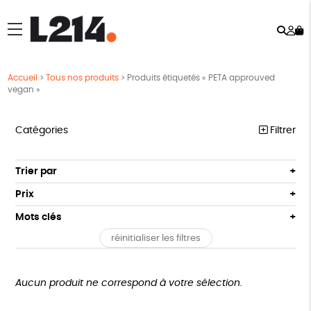
Rech
Mo
menu
co
Accueil
>
Tous nos produits
>
Produits étiquetés « PETA approuved
vegan »
Catégories
Filtrer
MARCHE POUR LA FERMETURE DES ABATTOIRS
Trier par
Par défaut
OUTILS MILITANTS
Prix
Popularité
Tous
TRACTS
Mots clés
Nouveauté
0 € - 50 €
POSTERS
réinitialiser les filtres
Prix : du - cher au + cher
Oeko-Tex
OEKO-Tex, PETA approuved vegan
50 € - 100 €
L214 MAG
Prix : du + cher au - cher
100 € - 150 €
Disponibilité
CARTES
150 € - 200 €
Aucun produit ne correspond à votre sélection.
Plus de 200€
BROCHURES