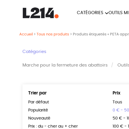
CATÉGORIES
OUTILS M
BROCHUR
MARCHE POUR LA
OUTILS M
Accueil
>
Tous nos produits
>
Produits étiquetés « PETA app
CARTES
FERMETURE DES ABATTOIRS
L214 MAG
Catégories
POSTERS
Marche pour la fermeture des abattoirs
Outil
TRACTS
Trier par
Prix
Par défaut
Tous
Popularité
0 € - 5
Nouveauté
50 € - 
Prix : du - cher au + cher
100 € - 