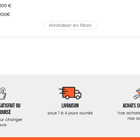
 200 €
 200€
réinitialiser les filtres
atisfait ou
Livraison
Achats s
oursé
sous 1 à 4 jours ouvrés
Vos achats
nos a
our changer
avis