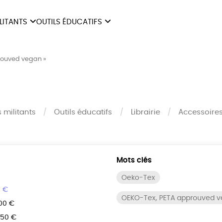
ILITANTS
OUTILS ÉDUCATIFS
ES
LIVRETS ÉDUCATIFS
ILITANTS
OUTILS ÉDUCATIFS
LIBR
rouved vegan »
POSTERS ÉDUCATIFS
MON JOURNAL ANIMAL
AUTRES OUTILS
s militants
Outils éducatifs
Librairie
Accessoire
ÉDUCATIFS
Mots clés
Oeko-Tex
0 €
OEKO-Tex, PETA approuved 
100 €
150 €