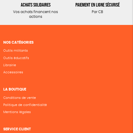
Achats solidaires
Paiement en ligne sécurisé
Vos achats financent nos
Par CB
actions
NOS CATÉGORIES
Outils militants
Outils éducatifs
Librairie
Accessoires
LA BOUTIQUE
Conditions de vente
Politique de confidentialité
Mentions légales
SERVICE CLIENT