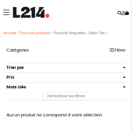
Rech
Mo
menu
co
Accueil
>
Tous nos produits
>
Produits étiquetés « Oeko-Tex »
Catégories
Filtrer
MARCHE POUR LA FERMETURE DES ABATTOIRS
Trier par
Par défaut
OUTILS MILITANTS
Prix
Popularité
Tous
TRACTS
Mots clés
Nouveauté
0 € - 50 €
POSTERS
réinitialiser les filtres
Prix : du - cher au + cher
Oeko-Tex
OEKO-Tex, PETA approuved vegan
50 € - 100 €
L214 MAG
Prix : du + cher au - cher
100 € - 150 €
Disponibilité
CARTES
150 € - 200 €
Aucun produit ne correspond à votre sélection.
Plus de 200€
BROCHURES