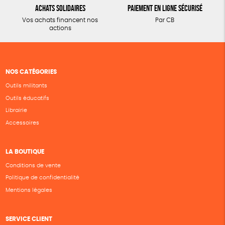
Achats solidaires
Paiement en ligne sécurisé
Vos achats financent nos
Par CB
actions
NOS CATÉGORIES
Outils militants
Outils éducatifs
Librairie
Accessoires
LA BOUTIQUE
Conditions de vente
Politique de confidentialité
Mentions légales
SERVICE CLIENT