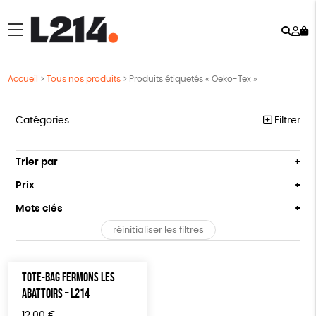
Rech
Mo
menu
co
Accueil
>
Tous nos produits
>
Produits étiquetés « Oeko-Tex »
Catégories
Filtrer
MARCHE POUR LA FERMETURE DES ABATTOIRS
Trier par
Par défaut
OUTILS MILITANTS
Prix
Popularité
Tous
TRACTS
Mots clés
Nouveauté
0 € - 50 €
POSTERS
réinitialiser les filtres
Prix : du - cher au + cher
Oeko-Tex
OEKO-Tex, PETA approuved vegan
50 € - 100 €
L214 MAG
Prix : du + cher au - cher
100 € - 150 €
Disponibilité
CARTES
TOTE-BAG FERMONS LES
150 € - 200 €
ABATTOIRS – L214
Plus de 200€
BROCHURES
12,00
€