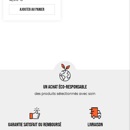
OUTILS ÉDUCATIFS
Ajouter au panier
MON JOURNAL ANIMAL
AUTRES OUTILS ÉDUCATIFS
LIVRETS ÉDUCATIFS
POSTERS ÉDUCATIFS
LIBRAIRIE
CUISINE / NUTRITION
BD / ILLUSTRÉS
ESSAIS
Un achat éco-responsable
des produits sélectionnés avec soin
ACCESSOIRES
BADGES
TOUT
Garantie satisfait ou remboursé
Livraison