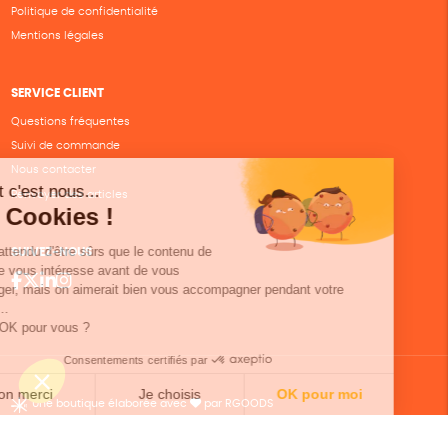
Politique de confidentialité
Mentions légales
SERVICE CLIENT
Questions fréquentes
Suivi de commande
Nous contacter
Renvoyer des articles
SUIVEZ-NOUS
Une boutique élaborée avec
par RGOODS
Hébergement vert certifié ISO14001 propulsé avec
par Infomaniak